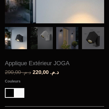
Applique Extérieur JOGA
Le
Le
290,00
د.م.
220,00
د.م.
prix
prix
Couleurs
initial
actuel
était :
est :
د.م. 220,00.
د.م. 290,00.