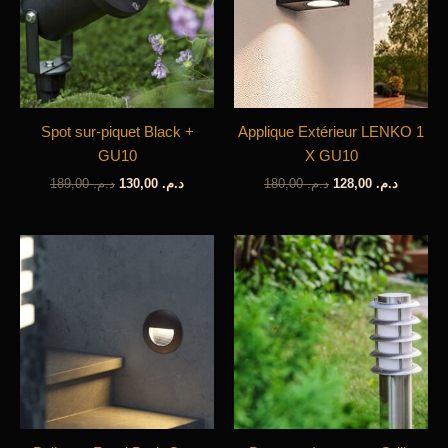
Spot sur-piquet Black +
Applique Extérieur LENKO 1
GU10
X GU10
Le
Le
Le
Le
189,00
د.م.
130,00
د.م.
180,00
د.م.
128,00
د.م.
prix
prix
prix
prix
initial
actuel
initial
actuel
était :
est :
était :
est :
د.م. 180,00.
د.م. 130,00.
د.م. 189,00.