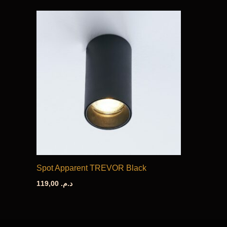
initial
actuel
était :
est :
د.م. 70,00.
د.م. 95,00.
Spot Apparent TREVOR Black
119,00
د.م.