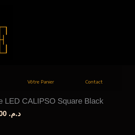
Vôtre Panier
Contact
le LED CALIPSO Square Black
Le
180,00
د.م.
prix
al
actuel