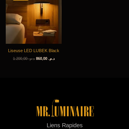
Liseuse LED LUBEK Black
Le
Le
1.200,00
د.م.
860,00
د.م.
prix
prix
initial
actuel
était :
est :
د.م. 1.200,00.
د.م. 860,00.
Liens Rapides