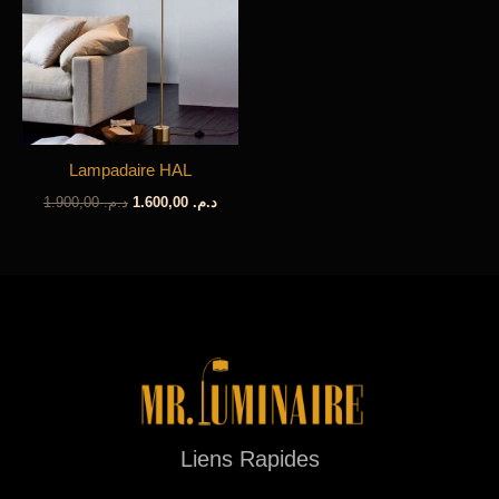
Lampadaire HAL
Le
Le
1.900,00
د.م.
1.600,00
د.م.
prix
prix
initial
actuel
était :
est :
د.م. 1.600,00.
د.م. 1.900,00.
Liens Rapides