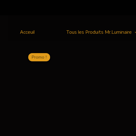
Aller
au
contenu
Acceuil
Tous les Produits Mr.Luminaire
Promo !