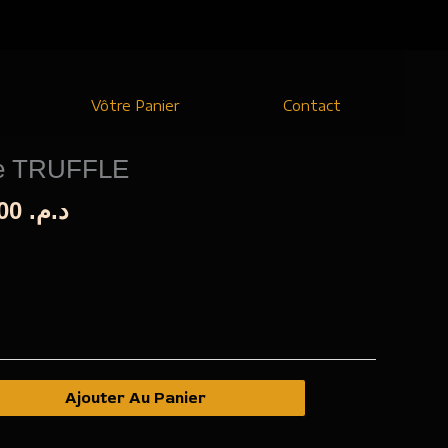
Vôtre Panier
Contact
le TRUFFLE
Le
130,00
د.م.
prix
al
actuel
 :
est :
د.م. 130,00.
د.م. 210,00.
Ajouter Au Panier