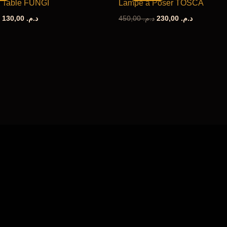
 Table FUNGI
Lampe à Poser TOSCA
Le
Le
Le
Le
130,00
د.م.
450,00
د.م.
230,00
د.م.
prix
prix
prix
prix
initial
actuel
initial
actuel
était :
est :
était :
est :
د.م. 450,00.
د.م. 130,00.
د.م. 200,00.