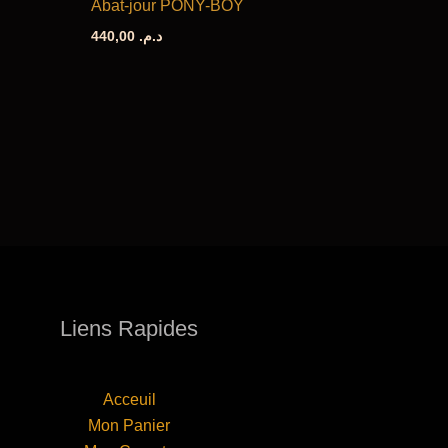
Abat-jour PONY-BOY
440,00
د.م.
د.م. 230,00.
Liens Rapides
Acceuil
Mon Panier