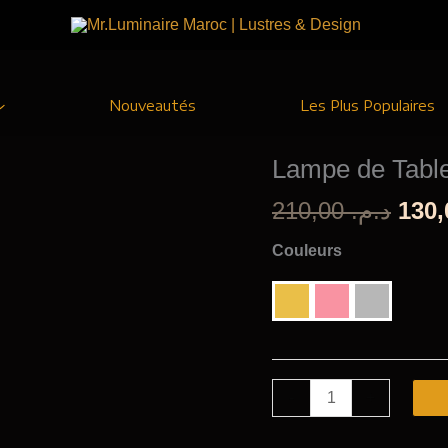
Nouveautés
Les Plus Populaires
Lampe de Tab
Le
210,00
د.م.
prix
Couleurs
initi
était
quantité
-
+
de
Lampe