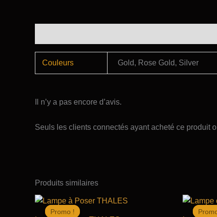
Informations complémentaires
Avis (0)
Couleurs
Gold, Rose Gold, Silver
Il n’y a pas encore d’avis.
Seuls les clients connectés ayant acheté ce produit ont
Produits similaires
Promo !
Promo !
Promo
Promo