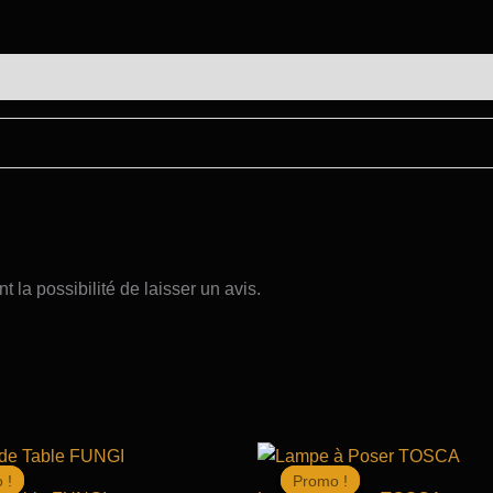
de
Table
TRUFFLE
 la possibilité de laisser un avis.
 !
 !
Promo !
Promo !