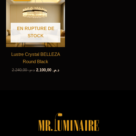
EN RUPTURE DE
STOCK
Lustre Crystal BELLEZA
Round Black
Le
Le
2.240,00
د.م.
2.100,00
د.م.
prix
prix
initial
actuel
était :
est :
د.م. 2.100,00.
د.م. 2.240,00.