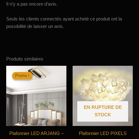
Il n’y a pas encore d’avis.
Seuls les clients connectés ayant acheté ce produit ont la
possibilité de laisser un avis.
Produits similaires
Promo !
Promo !
EN RUPTURE DE
STOCK
Plafonnier LED ARJANG –
Plafonnier LED PIXELS