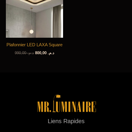
Plafonnier LED LAXA Square
Le
Le
990,00
د.م.
800,00
د.م.
prix
prix
initial
actuel
était :
est :
د.م. 800,00.
د.م. 990,00.
Liens Rapides