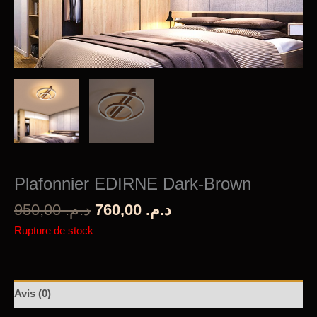
Plafonnier EDIRNE Dark-Brown
Le
Le
950,00
د.م.
760,00
د.م.
prix
prix
Rupture de stock
initial
actuel
était :
est :
د.م. 760,00.
د.م. 950,00.
Avis (0)