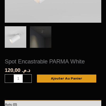
Spot Encastrable PARMA White
120,00
د.م.
quantité
Ajouter Au Panier
-
+
de
Spot
Encastrable
PARMA
Avis (0)
White