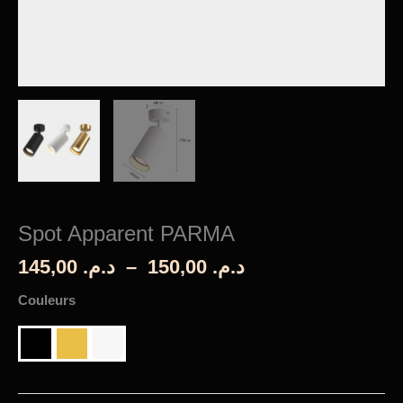
Spot Apparent PARMA
Plage
145,00
د.م.
–
150,00
د.م.
de
Couleurs
prix :
د.م. 145,00
à
د.م. 150,00