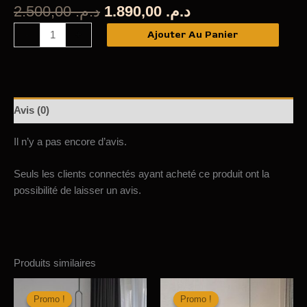
Le
Le
2.500,00
د.م.
1.890,00
د.م.
prix
prix
quantité
Ajouter Au Panier
-
+
initial
actuel
de
était :
est :
Suspension
د.م. 1.890,00.
د.م. 2.500,00.
Vintage
LOUISIANA
Avis (0)
Il n’y a pas encore d’avis.
Seuls les clients connectés ayant acheté ce produit ont la
possibilité de laisser un avis.
Produits similaires
Promo !
Promo !
Promo !
Promo !