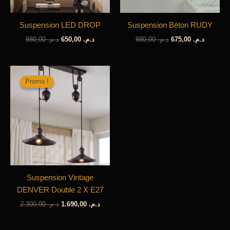
Suspension LED DROP
Suspension Béton RUDY
Le
Le
Le
Le
880,00
د.م.
650,00
د.م.
880,00
د.م.
675,00
د.م.
prix
prix
prix
prix
initial
actuel
initial
actuel
était :
est :
était :
est :
د.م. 880,00.
د.م. 650,00.
د.م. 880,00.
Promo !
Promo !
Suspension Vintage
DENVER Double 2 X E27
Le
Le
2.300,00
د.م.
1.690,00
د.م.
prix
prix
initial
actuel
était :
est :