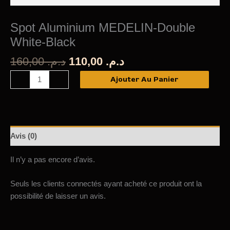
Spot Aluminium MEDELIN-Double
White-Black
Le
Le
160,00
د.م.
110,00
د.م.
prix
prix
quantité
Ajouter Au Panier
-
+
initial
actuel
de
était :
est :
Spot
د.م. 110,00.
د.م. 160,00.
Aluminium
MEDELIN-
Avis (0)
Double
White-
Il n’y a pas encore d’avis.
Black
Seuls les clients connectés ayant acheté ce produit ont la
possibilité de laisser un avis.