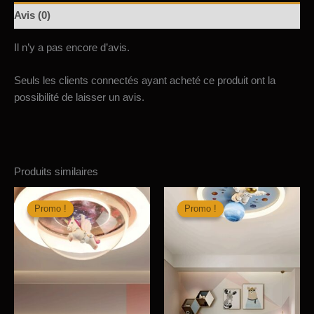
PONY-
Avis (0)
SHOW
3
Il n’y a pas encore d’avis.
X
E27
Seuls les clients connectés ayant acheté ce produit ont la
possibilité de laisser un avis.
Produits similaires
Promo !
Promo !
Promo !
Promo !