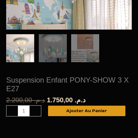
Suspension Enfant PONY-SHOW 3 X
E27
Le
Le
2.200,00
د.م.
1.750,00
د.م.
prix
prix
quantité
Ajouter Au Panier
-
+
initial
actuel
de
était :
est :
Suspension
د.م. 1.750,00.
د.م. 2.200,00.
Enfant