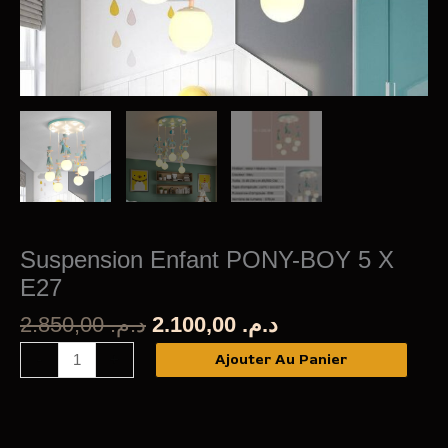
Suspension Enfant PONY-BOY 5 X
E27
Le
Le
2.850,00
د.م.
2.100,00
د.م.
prix
prix
quantité
Ajouter Au Panier
-
+
initial
actuel
de
était :
est :
Suspension
د.م. 2.100,00.
د.م. 2.850,00.
Enfant