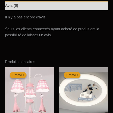
PONY-
Avis (0)
BOY
5
Il n’y a pas encore d’avis.
X
E27
Seuls les clients connectés ayant acheté ce produit ont la
possibilité de laisser un avis.
Produits similaires
Promo !
Promo !
Promo !
Promo !