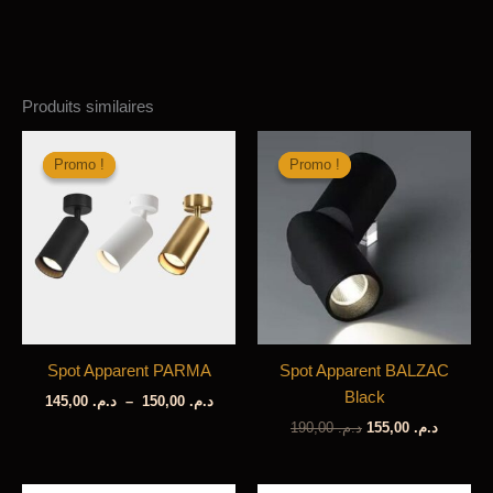
Produits similaires
Promo !
Promo !
Promo !
Promo !
Spot Apparent PARMA
Spot Apparent BALZAC
Black
Plage
145,00
د.م.
–
150,00
د.م.
de
Le
Le
190,00
د.م.
155,00
د.م.
prix :
prix
prix
د.م. 145,00
initial
actuel
à
était :
est :